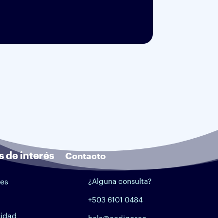
s de interés
Contacto
tes
¿Alguna consulta?
+503 6101 0484
cidad