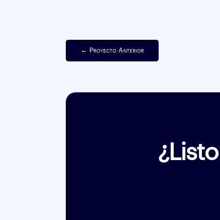
←
Proyecto Anterior
¿List