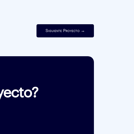
Siguiente Proyecto
→
yecto?