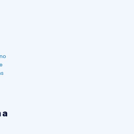
 no
e
as
 a