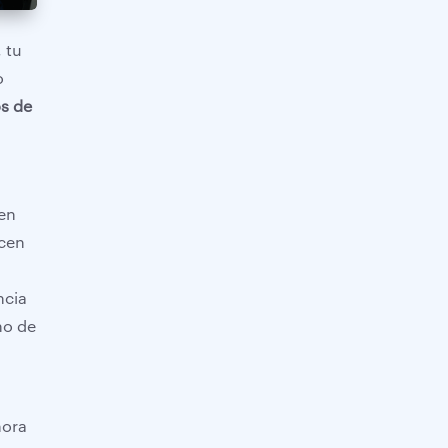
 tu
o
os de
en
ocen
e
ncia
no de
hora