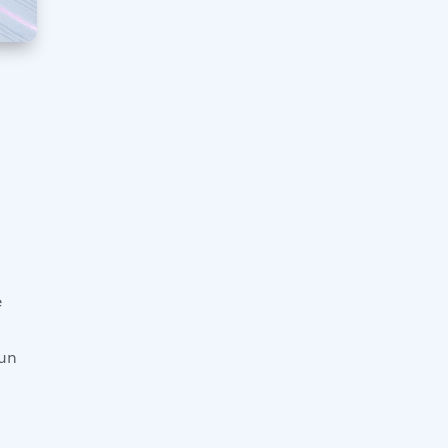
e
 un