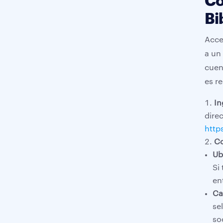
Có
Bi
Acce
a un
cuen
es r
In
dire
http
Co
Ub
Si
en
Ca
se
so