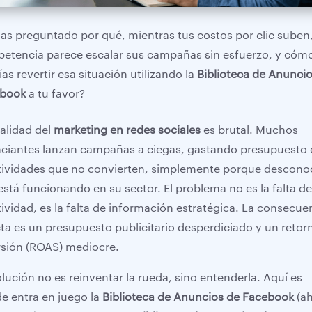
has preguntado por qué, mientras tus costos por clic suben,
etencia parece escalar sus campañas sin esfuerzo, y cóm
as revertir esa situación utilizando la
Biblioteca de Anunci
ebook
a tu favor?
ealidad del
marketing en redes sociales
es brutal. Muchos
ciantes lanzan campañas a ciegas, gastando presupuesto 
tividades que no convierten, simplemente porque descon
está funcionando en su sector. El problema no es la falta d
tividad, es la falta de información estratégica. La consecue
cta es un presupuesto publicitario desperdiciado y un retor
rsión (ROAS) mediocre.
olución no es reinventar la rueda, sino entenderla. Aquí es
e entra en juego la
Biblioteca de Anuncios de Facebook
(a