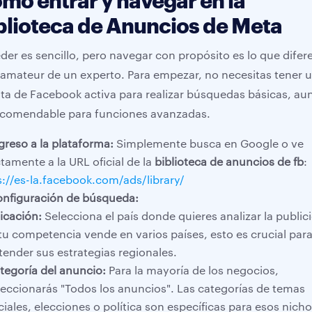
mo entrar y navegar en la
blioteca de Anuncios de Meta
der es sencillo, pero navegar con propósito es lo que difer
 amateur de un experto. Para empezar, no necesitas tener 
ta de Facebook activa para realizar búsquedas básicas, a
ecomendable para funciones avanzadas.
greso a la plataforma:
Simplemente busca en Google o ve
ctamente a la URL oficial de la
biblioteca de anuncios de fb
:
s://es-la.facebook.com/ads/library/
nfiguración de búsqueda:
icación:
Selecciona el país donde quieres analizar la public
 tu competencia vende en varios países, esto es crucial par
tender sus estrategias regionales.
tegoría del anuncio:
Para la mayoría de los negocios,
leccionarás "Todos los anuncios". Las categorías de temas
ciales, elecciones o política son específicas para esos nicho