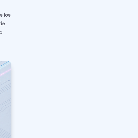
s los
 de
No