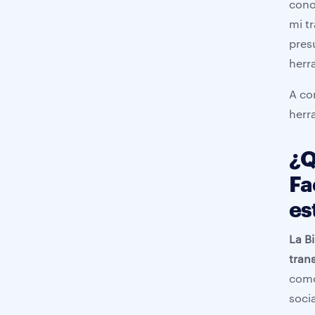
cono
El Futuro del Análisis de Anuncios 
y la IA
mi t
pres
Preguntas Frecuentes (FAQ)
herr
Tu Siguiente Paso hacia la 
Rentabilidad
A co
herr
¿Q
Fa
es
La B
tran
como
socia