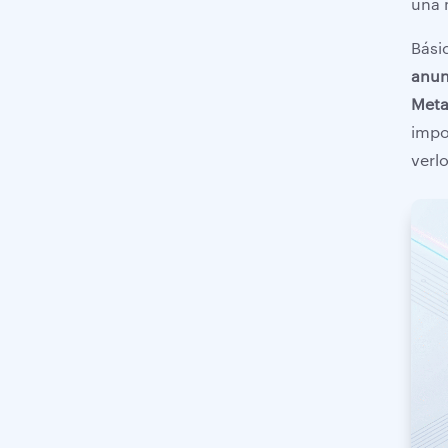
una 
Bási
anun
Meta
impor
verlo