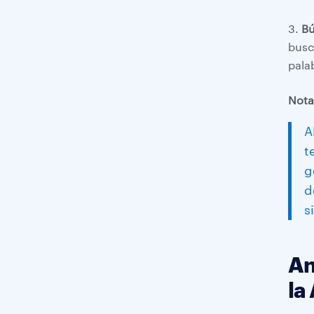
Bú
busc
pala
Nota
A
t
g
d
s
An
la