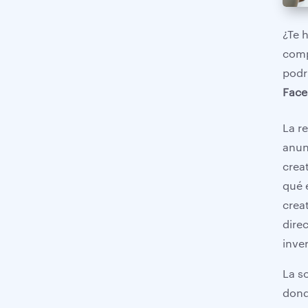
¿Te 
comp
En este artículo
podrí
¿Qué es la Biblioteca de Anuncios 
Fac
de Facebook y por qué es vital 
para tu estrategia?
La r
Cómo entrar y navegar en la 
anun
Biblioteca de Anuncios de Meta
crea
Análisis Táctico: De la Observación 
qué 
a la Acción
crea
Estrategias avanzadas para usar la 
Librería de Anuncios Facebook
dire
inve
Tabla Comparativa: Biblioteca de 
Anuncios vs. Herramientas de Pago
La s
Errores comunes al usar la 
dond
Biblioteca de Anuncios de FB