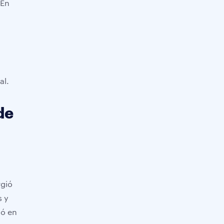
 En
al.
de
rgió
s y
ió en