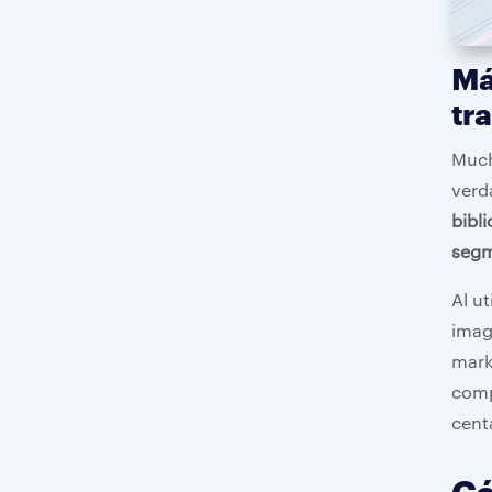
Má
tr
Much
verd
bibl
segm
Al ut
imag
mark
comp
cent